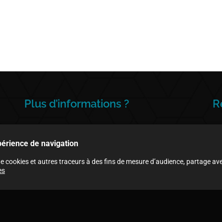
Plus d’informations ?
R
xpérience de navigation
5 impasse des Terrasses
de cookies et autres traceurs à des fins de mesure d’audience, partage ave
94440 Santeny
P
es
Savoie :
06 77 00 92 61
Île de France :
06 42 14 78 99