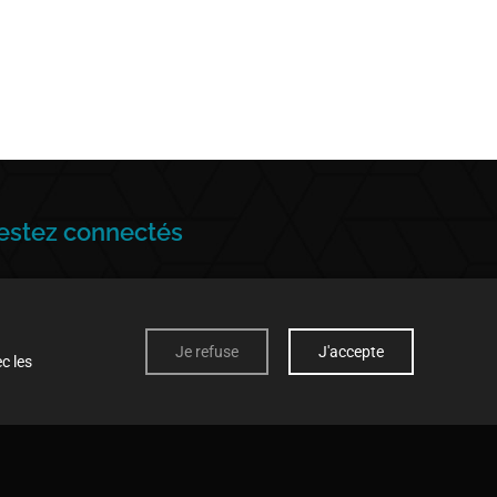
estez connectés
Je refuse
J'accepte
c les
artager